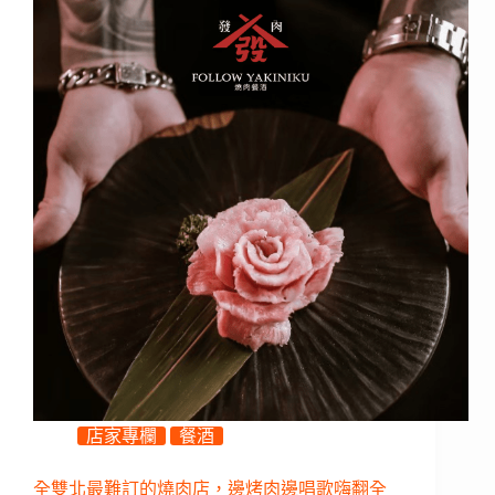
店家專欄
餐酒
全雙北最難訂的燒肉店，邊烤肉邊唱歌嗨翻全