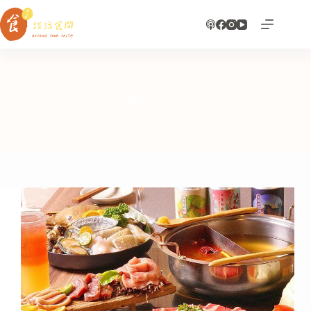
跳
至
主
要
內
容
美食