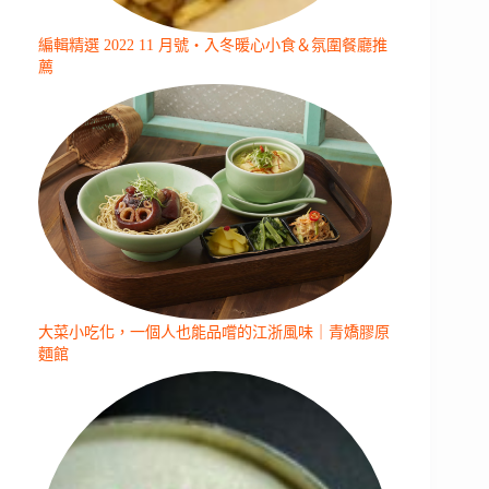
編輯精選 2022 11 月號・入冬暖心小食＆氛圍餐廳推
薦
大菜小吃化，一個人也能品嚐的江浙風味｜青嬌膠原
麵館