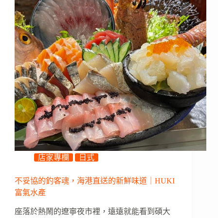
店家專欄
日式
不妥協的釣客魂，海港直送的新鮮味道｜HUKI
富氣水產
座落於熱鬧的遼寧夜市裡，遠遠就能看到碩大