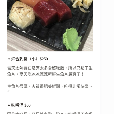
🔅綜合刺身（小）$250
當天太熱實在沒有太多食慾吃飯，所以只點了生
魚片，夏天吃冰冰涼涼新鮮生魚片最爽了！
生魚片很厚，肉質很肥美鮮甜，吃得非常快樂 >
<
🔅味噌湯 $50