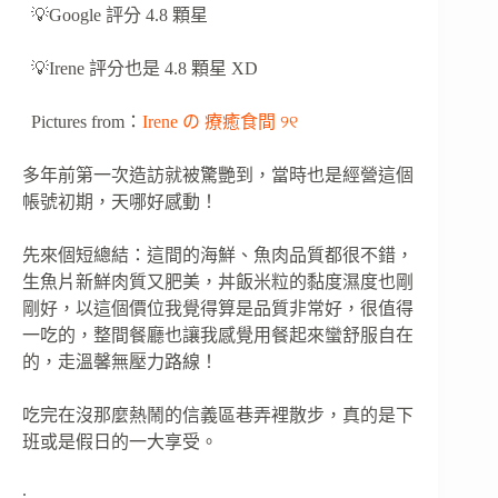
💡Google 評分 4.8 顆星
💡Irene 評分也是 4.8 顆星 XD
Pictures from：
Irene の 療癒食間 ୨୧
多年前第一次造訪就被驚艷到，當時也是經營這個
帳號初期，天哪好感動！
先來個短總結：這間的海鮮、魚肉品質都很不錯，
生魚片新鮮肉質又肥美，丼飯米粒的黏度濕度也剛
剛好，以這個價位我覺得算是品質非常好，很值得
一吃的，整間餐廳也讓我感覺用餐起來蠻舒服自在
的，走溫馨無壓力路線！
吃完在沒那麼熱鬧的信義區巷弄裡散步，真的是下
班或是假日的一大享受。
.