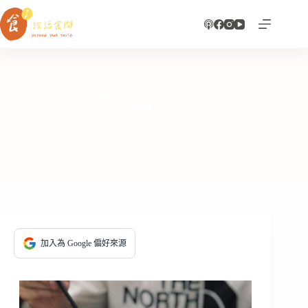
跳
至
主
要
內
容
台北信義區巷弄間的隱藏版超值生魚片丼飯就在這｜南
方漁場
日式
斜槓 IC - Irene ୨୧
加入為 Google 偏好來源