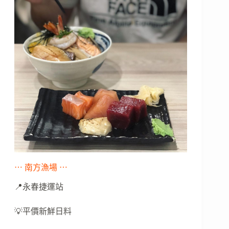
⋯ 南方漁場 ⋯
📍永春捷運站
💡平價新鮮日料