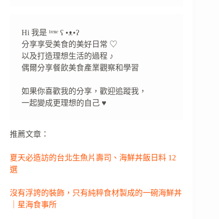
Hi 我是 ᴵʳᵉⁿᵉ ʕ •ᴥ•ʔ
分享享受美食的美好日常 ♡
以及打造理想生活的過程 ♪
偶爾分享餐飲美食產業觀察和學習
如果你喜歡我的分享，歡迎追蹤我，
一起變成更理想的自己 ♥
推薦文章：
夏天必造訪的台北生魚片壽司、海鮮丼飯日料 12
選
沒有浮誇的裝飾，只有純粹食材製成的一碗海鮮丼
｜星海食事所