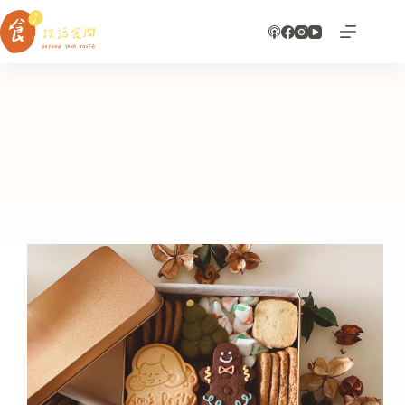
跳
至
主
要
內
容
鐵盒餅乾