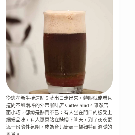
從忠孝新生捷運站 5 號出口走出來，轉眼就能看見
這間不到兩坪的外帶咖啡店
Coffee Sind
。雖然店
面小巧，卻總是熱鬧不已：有人坐在門口的板凳上
細細品味，有人隨意站在騎樓下聊天，到了夜晚更
添一份隨性氛圍，成為台北街頭一幅獨特而溫暖的
風景。