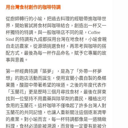
用台灣食材創作的咖啡特調
從廚師轉行的小瑜，把過去料理的經驗帶進咖啡世
界，開始嘗試將食材與咖啡結合，創造出一杯又一
杯獨特的特調。與一般咖啡店不同的是，Coffee
Sind 的特調有九成都採用台灣在地食材，小瑜會親
自走訪農家，從源頭挑選食材，再思考與咖啡的搭
配方式，最後為每一杯作品命名，賦予它專屬的故
事與意義。
第一杯經典特調「築夢」，是為了「外帶一杯夢
想」的跑店活動而誕生，使用宜蘭小農自製的桑椹
果醬，酸甜中帶著希望的味道。之後的年度代表作
「玉蘭花」更是歷時三個月尋找食材，最後在屏東
找到一位堅持不用農藥與除草劑的農民，種植出可
食用的玉蘭花。這杯咖啡不僅喚起了許多台灣人對
玉蘭花的共同記憶，也讓人重新關注這個逐漸凋零
的產業。對小瑜而言，每一杯特調都像是一道精緻
料理，食材必須能被溯源，而背後一定要有能被分