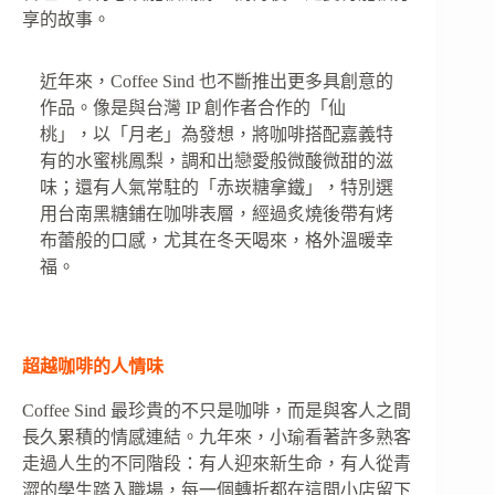
享的故事。
近年來，Coffee Sind 也不斷推出更多具創意的
作品。像是與台灣 IP 創作者合作的「仙
桃」，以「月老」為發想，將咖啡搭配嘉義特
有的水蜜桃鳳梨，調和出戀愛般微酸微甜的滋
味；還有人氣常駐的「赤崁糖拿鐵」，特別選
用台南黑糖鋪在咖啡表層，經過炙燒後帶有烤
布蕾般的口感，尤其在冬天喝來，格外溫暖幸
福。
超越咖啡的人情味
Coffee Sind 最珍貴的不只是咖啡，而是與客人之間
長久累積的情感連結。九年來，小瑜看著許多熟客
走過人生的不同階段：有人迎來新生命，有人從青
澀的學生踏入職場，每一個轉折都在這間小店留下