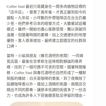
Coffee Sind 最初只是藏身在一間多肉植物店裡的
「店中店」，營業了兩年後，才真正搬到如今的
據點。九年前，小坪數的外帶咖啡店在台北仍屬
少見，他們參考日本的經營方式，大膽嘗試這種
模式。雖然一開始也擔心客群受限、難以突破同
溫層，但隨著時間的累積，加上交通便利的地理
優勢，客人逐漸增加，最終建立起穩定的社群與
口碑。
當時，小瑜與朋友（春花酒吧的老闆） 一同尋
覓店面，最後在忠孝新生這條相對靜謐的巷弄
裡，找到了一個可遇不可求的空間。隨著時間推
移，Coffee Sind 與春花酒吧也自然形成了一種默
契般的連結：白天是咖啡的香氣、到了夜晚除了
延續咖啡香以外，還加上酒精的氛圍，兩間店交
錯出不同的節奏，讓原本低調的街道多了一份活
力，也成為許多人下班後願意駐足停留的理由。