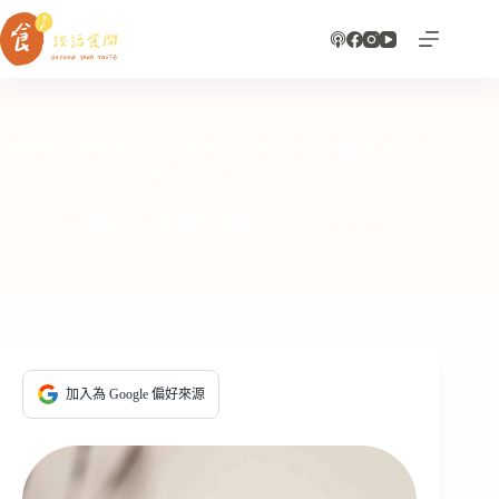
跳
至
主
要
內
容
用咖啡特調說台灣在地故事，一間充滿人情味的兩坪街
邊店｜Coffee Sind
咖啡
/
店家專欄
/
甜點
beyondyourtaste
加入為 Google 偏好來源