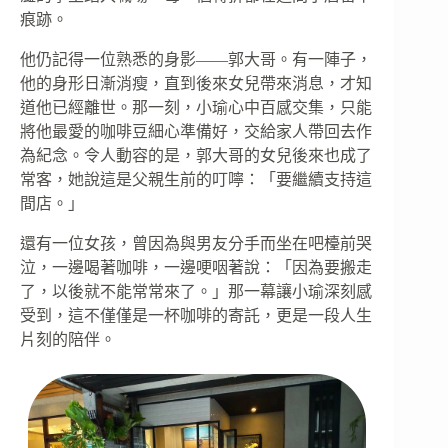
痕跡。
他仍記得一位熟悉的身影——郭大哥。有一陣子，
他的身形日漸消瘦，直到後來女兒帶來消息，才知
道他已經離世。那一刻，小瑜心中百感交集，只能
將他最愛的咖啡豆細心準備好，交給家人帶回去作
為紀念。令人動容的是，郭大哥的女兒後來也成了
常客，她說這是父親生前的叮嚀：「要繼續支持這
間店。」
還有一位女孩，曾因為與男友分手而坐在吧檯前哭
泣，一邊喝著咖啡，一邊哽咽著說：「因為要搬走
了，以後就不能常常來了。」那一幕讓小瑜深刻感
受到，這不僅僅是一杯咖啡的寄託，更是一段人生
片刻的陪伴。