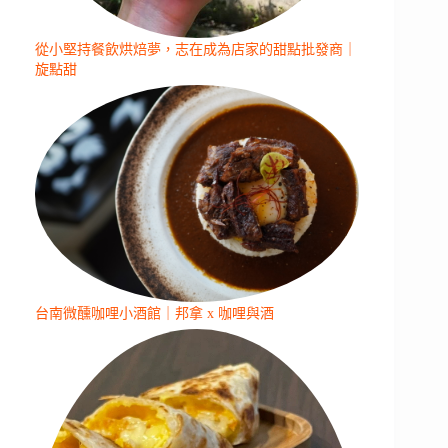
從小堅持餐飲烘焙夢，志在成為店家的甜點批發商｜
旋點甜
台南微醺咖哩小酒館｜邦拿 x 咖哩與酒