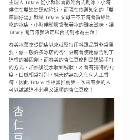
主理人 Tiffany 從小就很喜歡吃台式刨冰，小時
侯住在雙連捷運站附近，而現在依舊知名的「雙
連圓仔湯」就是 Tiffany 父母三不五時會買給她
吃的冰店，小時候塑膠袋裝著冰的難忘滋味，讓
Tiffany 開店時就決定以台式刨冰為主題！
春美冰菓室從開店以來就堅持用料跟品質非常重
要，像一般許多冰店的杏仁豆腐會使用像吉利丁
這樣的凝固劑，而春美的杏仁豆腐則是透過手打
的方式，加熱後從水狀到稠狀，才會有獨特的 Q
度，口感相當特別，純天然無加入任何人工香
精，因此 Tiffany 也相當推薦第一次來春美的人
可以試試這不刺鼻又溫順的杏仁豆腐！