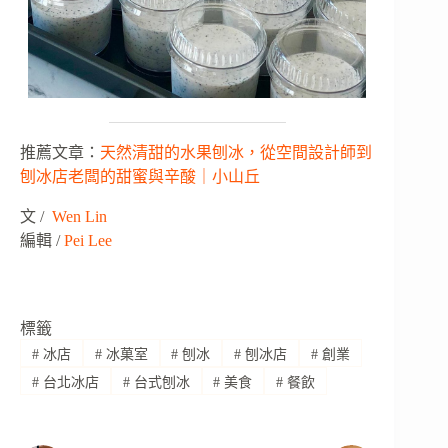
推薦文章：
天然清甜的水果刨冰，從空間設計師到
刨冰店老闆的甜蜜與辛酸｜小山丘
文 /
Wen Lin
編輯 /
Pei Lee
標籤
#
冰店
#
冰菓室
#
刨冰
#
刨冰店
#
創業
#
台北冰店
#
台式刨冰
#
美食
#
餐飲