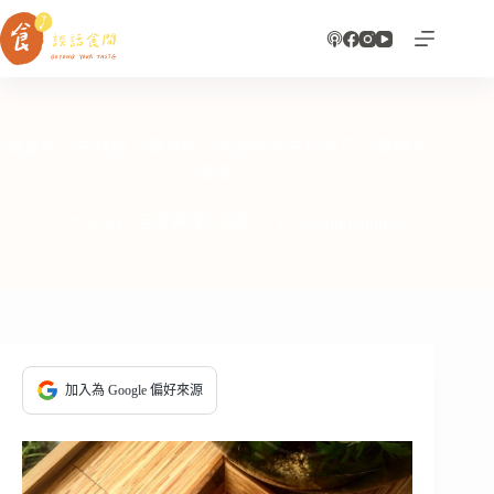
跳
至
主
要
內
容
樸實卻不失精緻，簡單卻不隨便的台式刨冰店｜春美冰
菓室
冰品
/
店家專欄
/
甜點
beyondyourtaste
加入為 Google 偏好來源