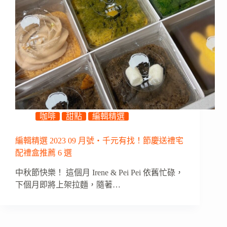
咖啡
甜點
編輯精選
編輯精選 2023 09 月號・千元有找！節慶送禮宅
配禮盒推薦 6 選
中秋節快樂！ 這個月 Irene & Pei Pei 依舊忙碌，
下個月即將上架拉麵，隨著…