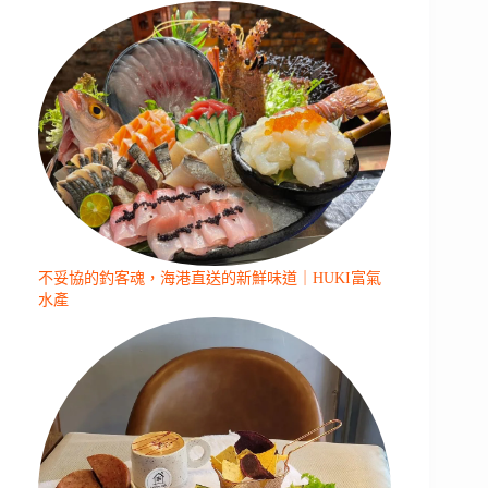
不妥協的釣客魂，海港直送的新鮮味道｜HUKI富氣
水產