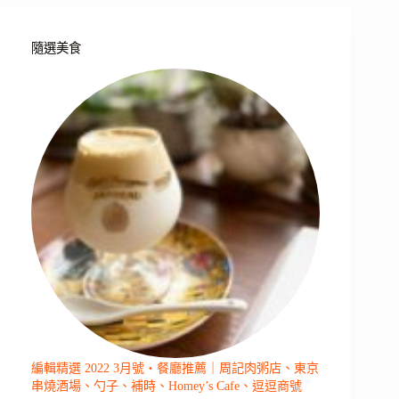
隨選美食
編輯精選 2022 3月號・餐廳推薦｜周記肉粥店、東京
串燒酒場、勺子、補時、Homey’s Cafe、逗逗商號