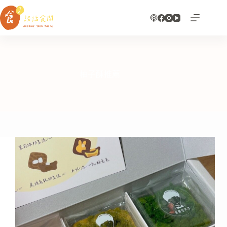
跳
至
主
要
內
容
柚子酥推薦