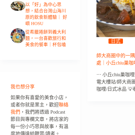
以「好」為中心思
想，結合台灣山海川
原的飲食新體驗｜ 好
嶼 HOSU
從希臘捲餅到義大利
麵，一台喜歡旅行和
日式
美食的餐車｜杯包嗑
師大商圈中的一
處｜小丘chiu巢咖
⋯ 小丘chiu巢咖哩
電大樓站/師大商圈
我也想分享
咖哩/日式冰品 💡
如果你有喜愛的美食小店，
或者你就是業主，歡迎
聯絡
我們
，我們將透過 Podcast
節目與專欄文章，將店家的
每一份小巧思與故事，有溫
度地傳達給聽眾/讀者。