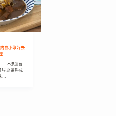
隅約會小聚好去
哩
 ⋯ 📍捷運台
 💡鳥巢熟成
巷…