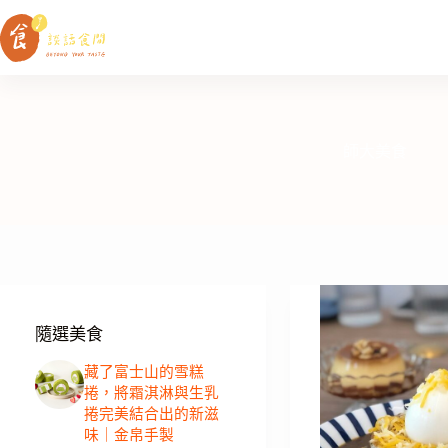
跳
至
主
要
內
容
師大美食
隨選美食
藏了富士山的雪糕
捲，將霜淇淋與生乳
捲完美結合出的新滋
味｜金帛手製