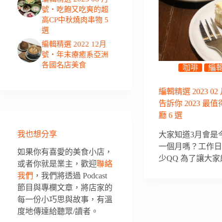
號・吃飽又吃爽的超
高CP中秋燒肉串物 5
選
編輯精選 2022 12月
號・年末療癒系亞洲
各國名店美食
咖啡
編
編輯精選 2023 0
告訴你 2023 最
廳 6 選
我也想分享
大家知道3月會是
一個月嗎？工作
如果你有喜愛的美食小店，
少QQ 為了讓大
或者你就是業主，歡迎
聯絡
我們
，我們將透過 Podcast
節目與專欄文章，將店家的
每一份小巧思與故事，有溫
度地傳達給聽眾/讀者。