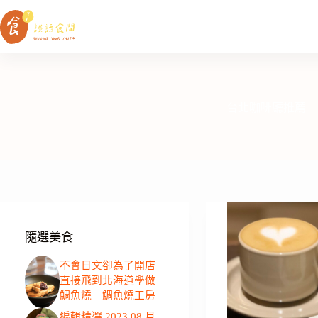
跳
至
主
要
內
容
台北咖啡廳推薦
隨選美食
不會日文卻為了開店
直接飛到北海道學做
鯛魚燒｜鯛魚燒工房
編輯精選 2023 08 月