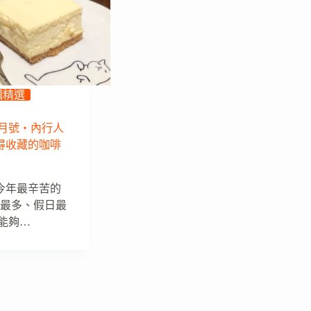
輯精選
2 月號・內行人
值得收藏的咖啡
今年最辛苦的
日最多、假日最
家能夠…